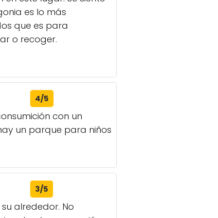
gonia es lo más
ados que es para
ar o recoger.
4/5
consumición con un
 hay un parque para niños
3/5
 su alrededor. No