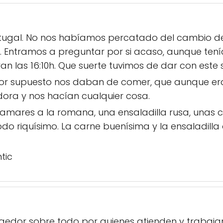
ugal. No nos habíamos percatado del cambio de
. Entramos a preguntar por si acaso, aunque tení
an las 16:10h. Que suerte tuvimos de dar con este sit
por supuesto nos daban de comer, que aunque era
dora y nos hacían cualquier cosa.
amares a la romana, una ensaladilla rusa, unas 
do riquísimo. La carne buenísima y la ensaladilla 
tic
dor sobre todo por quienes atienden y trabajan 