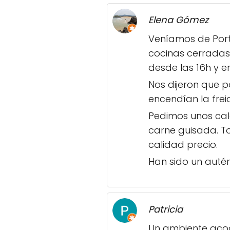
Elena Gómez
Veníamos de Port
cocinas cerradas
desde las 16h y er
Nos dijeron que 
encendían la frei
Pedimos unos cal
carne guisada. To
calidad precio.
Han sido un autén
Patricia
Un ambiente acoge