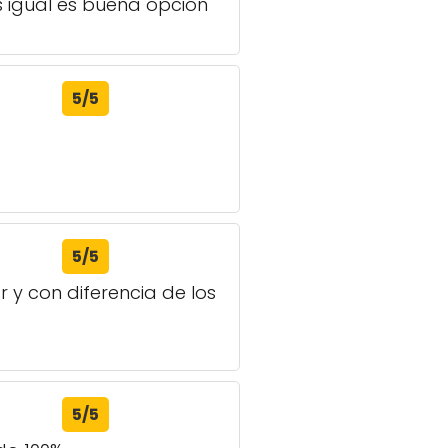
s igual es buena opción
5/5
5/5
 y con diferencia de los
5/5