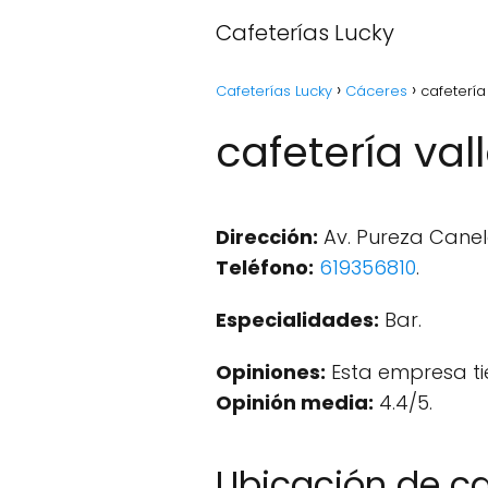
Cafeterías Lucky
Cafeterías Lucky
Cáceres
cafetería
cafetería val
Dirección:
Av. Pureza Canelo
Teléfono:
619356810
.
Especialidades:
Bar.
Opiniones:
Esta empresa ti
Opinión media:
4.4/5.
Ubicación de caf