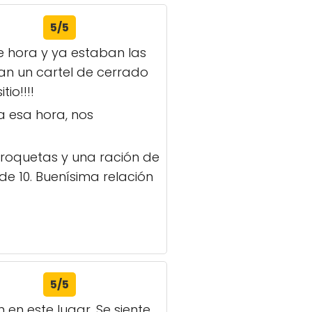
5/5
 hora y ya estaban las
an un cartel de cerrado
io!!!!
 esa hora, nos
croquetas y una ración de
de 10. Buenísima relación
5/5
en este lugar. Se siente