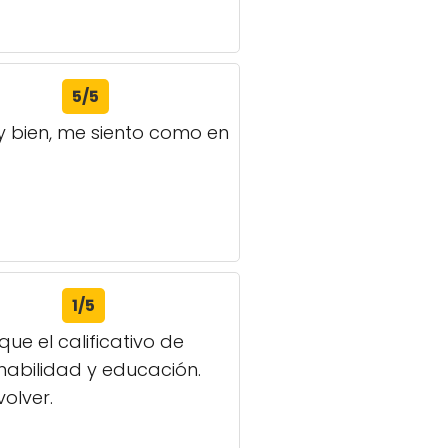
5/5
y bien, me siento como en
1/5
e el calificativo de
mabilidad y educación.
olver.
1/5