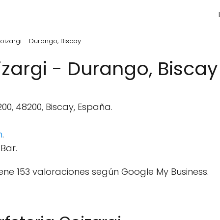
oizargi - Durango, Biscay
izargi - Durango, Biscay
200, 48200, Biscay, España.
m
.
Bar.
ene 153 valoraciones según Google My Business.