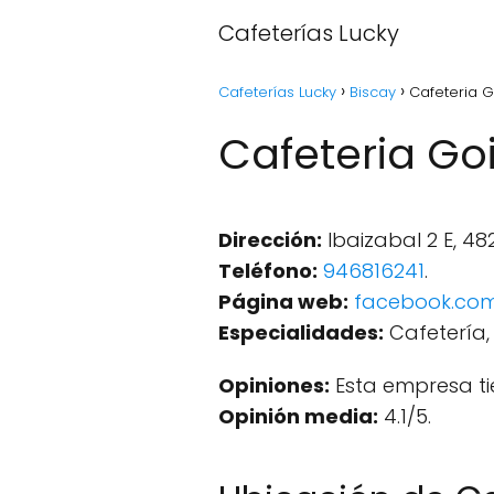
Cafeterías Lucky
Cafeterías Lucky
Biscay
Cafeteria G
Cafeteria Go
Dirección:
Ibaizabal 2 E, 48
Teléfono:
946816241
.
Página web:
facebook.co
Especialidades:
Cafetería, 
Opiniones:
Esta empresa ti
Opinión media:
4.1/5.