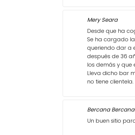
Desde que ha cogi
Se ha cargado la 
queriendo dar a e
después de 36 añ
los demás y que en
Lleva dicho bar 
no tiene clientela.
Bercana Bercana
Un buen sitio par
Jesus Mari E.H.
Buen ambiente, t