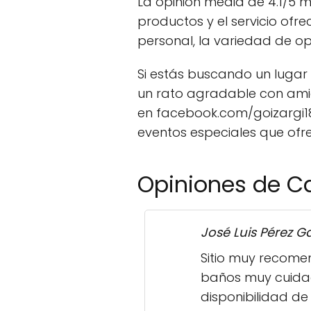
La opinión media de 4.1/5 m
productos y el servicio ofr
personal, la variedad de o
Si estás buscando un lugar
un rato agradable con amig
en facebook.com/goizargi18
eventos especiales que ofr
Opiniones de Ca
José Luis Pérez G
Sitio muy recomen
baños muy cuidad
disponibilidad de