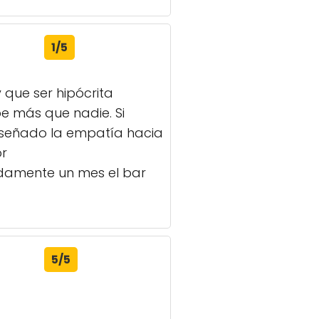
 que ser hipócrita
e más que nadie. Si
nseñado la empatía hacia
or
adamente un mes el bar
5/5
3/5
ía poca variedad en