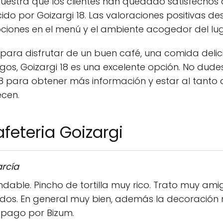
uestra que los clientes han quedado satisfechos 
ecido por Goizargi 18. Las valoraciones positivas 
pciones en el menú y el ambiente acogedor del lug
 para disfrutar de un buen café, una comida deli
os, Goizargi 18 es una excelente opción. No dudes
 para obtener más información y estar al tanto 
ecen.
feteria Goizargi
arcía
dable. Pincho de tortilla muy rico. Trato muy amig
os. En general muy bien, además la decoración m
 pago por Bizum.