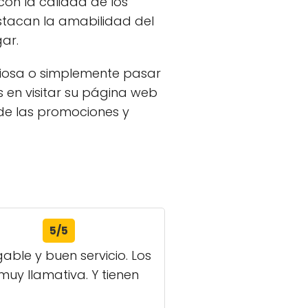
con la calidad de los
destacan la amabilidad del
ar.
ciosa o simplemente pasar
 en visitar su página web
de las promociones y
5/5
able y buen servicio. Los
uy llamativa. Y tienen