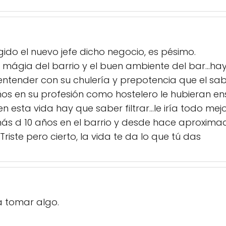
do el nuevo jefe dicho negocio, es pésimo.
mágia del barrio y el buen ambiente del bar...hay
ntender con su chulería y prepotencia que el sab
os en su profesión como hostelero le hubieran e
 esta vida hay que saber filtrar...le iría todo mej
más d 10 años en el barrio y desde hace aproxim
 Triste pero cierto, la vida te da lo que tú das
a tomar algo.
erraza amplia, personal muy amable, aunque ten