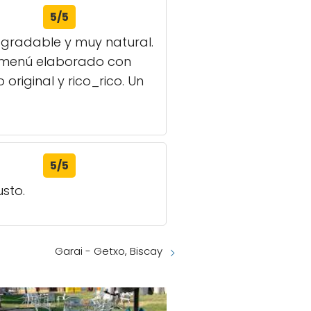
5/5
agradable y muy natural.
o, menú elaborado con
riginal y rico_rico. Un
5/5
sto.
Garai - Getxo, Biscay