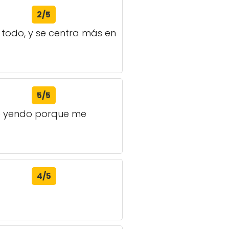
2/5
 todo, y se centra más en
5/5
iré yendo porque me
4/5