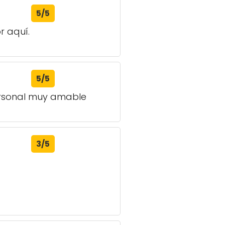
5/5
r aquí.
5/5
ersonal muy amable
3/5