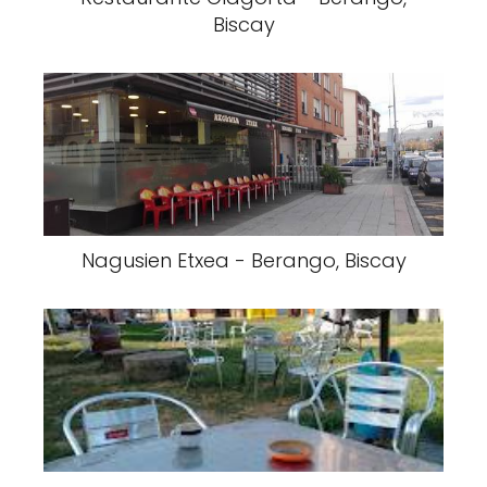
Biscay
Nagusien Etxea - Berango, Biscay