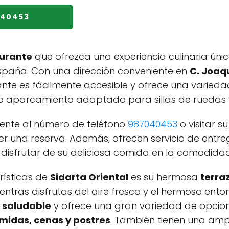
040453
urante
que ofrezca una experiencia culinaria úni
spaña. Con una dirección conveniente en
C. Joaq
rante es fácilmente accesible y ofrece una varied
do aparcamiento adaptado para sillas de ruedas
ente al número de teléfono
987040453
o visitar s
 una reserva. Además, ofrecen servicio de entrega
 disfrutar de su deliciosa comida en la comodida
rísticas de
Sidarta Oriental
es su hermosa
terra
ntras disfrutas del aire fresco y el hermoso ento
 saludable
y ofrece una gran variedad de opcio
midas, cenas y postres
. También tienen una amp