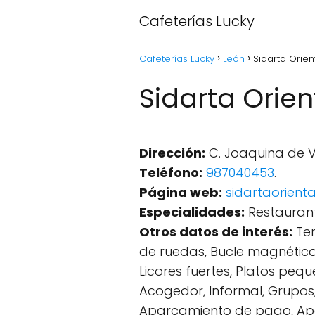
Cafeterías Lucky
Cafeterías Lucky
León
Sidarta Orien
Sidarta Orien
Dirección:
C. Joaquina de V
Teléfono:
987040453
.
Página web:
sidartaorienta
Especialidades:
Restaurant
Otros datos de interés:
Ter
de ruedas, Bucle magnético 
Licores fuertes, Platos pequ
Acogedor, Informal, Grupos,
Aparcamiento de pago, Apa