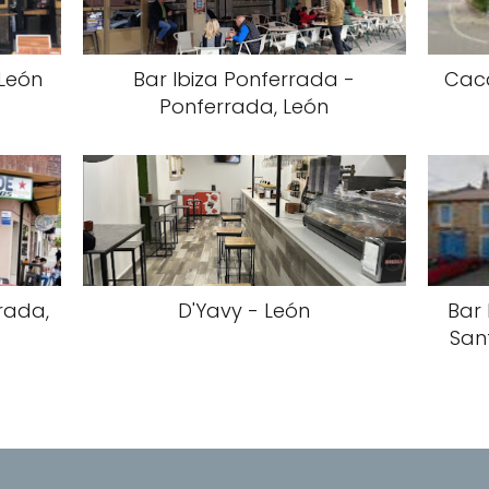
 León
Bar Ibiza Ponferrada -
Caca
Ponferrada, León
rada,
D'Yavy - León
Bar 
San