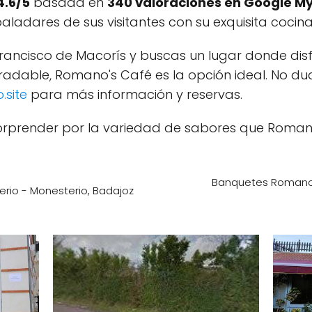
4.6/5
basada en
340 valoraciones en Google My
aladares de sus visitantes con su exquisita cocina 
 Francisco de Macorís y buscas un lugar donde di
dable, Romano's Café es la opción ideal. No dude
.site
para más información y reservas.
orprender por la variedad de sabores que Roman
Banquetes Romano 
rio - Monesterio, Badajoz