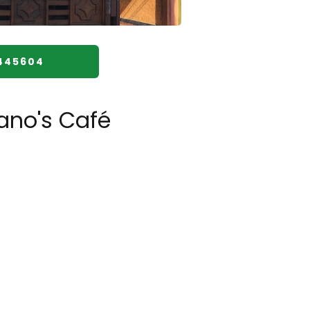
445604
ano's Café