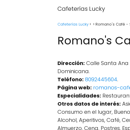
Cafeterías Lucky
Cafeterías Lucky
Romano's Café - 
Romano's Caf
Dirección:
Calle Santa Ana #
Dominicana.
Teléfono:
8092445604
.
Página web:
romanos-cafe.
Especialidades:
Restaurant
Otros datos de interés:
Asi
Consumo en el lugar, Buenos
Alcohol, Aperitivos, Café, 
Almuerzo, Cena, Postres, Espa