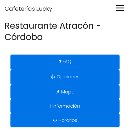
Cafeterías Lucky
Restaurante Atracón -
Córdoba
❓ FAQ
👍 Opiniones
📌 Mapa
ℹ️ Información
⏰ Horarios