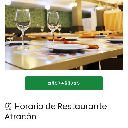
☎️957463725
⏰ Horario de Restaurante
Atracón