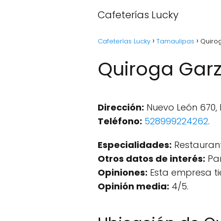
Cafeterías Lucky
Cafeterías Lucky
Tamaulipas
Quiro
Quiroga Garz
Dirección:
Nuevo León 670, 
Teléfono:
528999224262
.
Especialidades:
Restaurant
Otros datos de interés:
Par
Opiniones:
Esta empresa ti
Opinión media:
4/5.