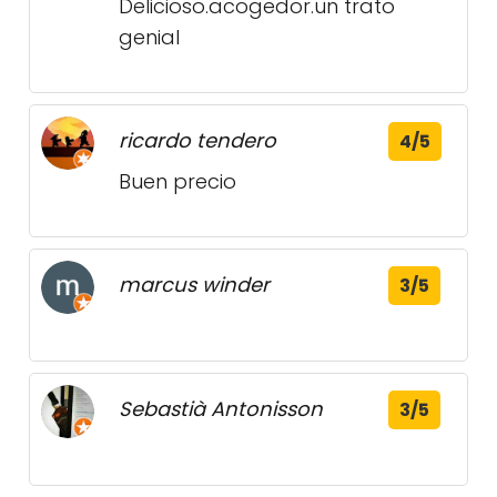
Delicioso.acogedor.un trato
genial
ricardo tendero
4/5
Buen precio
marcus winder
3/5
Sebastià Antonisson
3/5