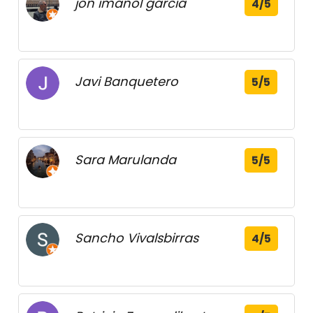
jon imanol garcia
4/5
Javi Banquetero
5/5
Sara Marulanda
5/5
Sancho Vivalsbirras
4/5