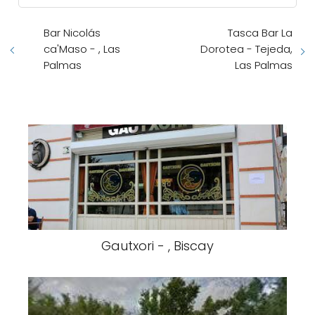
Bar Nicolás
Tasca Bar La
ca'Maso - , Las
Dorotea - Tejeda,
Palmas
Las Palmas
Gautxori - , Biscay