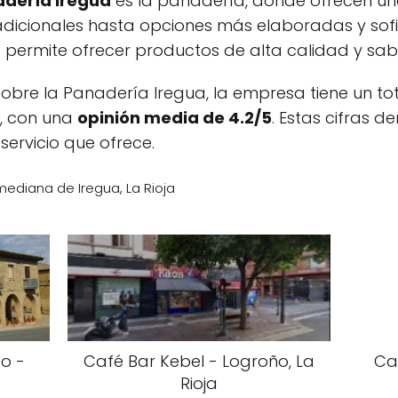
adería Iregua
es la panadería, donde ofrecen u
dicionales hasta opciones más elaboradas y sofis
es permite ofrecer productos de alta calidad y sab
obre la Panadería Iregua, la empresa tiene un to
, con una
opinión media de 4.2/5
. Estas cifras 
 servicio que ofrece.
mediana de Iregua, La Rioja
o -
Café Bar Kebel - Logroño, La
Ca
Rioja