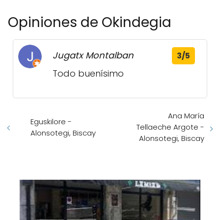
Opiniones de Okindegia
Jugatx Montalban
3/5
Todo buenísimo
Ana María
Eguskilore -
Tellaeche Argote -
Alonsotegi, Biscay
Alonsotegi, Biscay