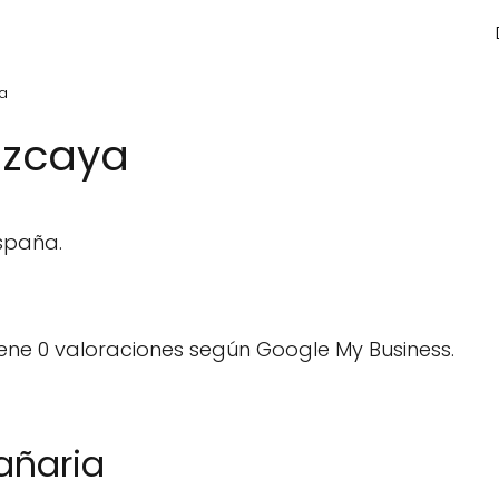
ya
Vizcaya
España.
ene 0 valoraciones según Google My Business.
añaria