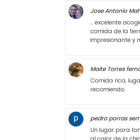
Jose Antonio Mah
... excelente aco
comida de la tier
impresionante y
Maite Torres fer
Comida rica, luga
recomiendo.
pedro porras serr
Un lugar para tom
al calor de la ch