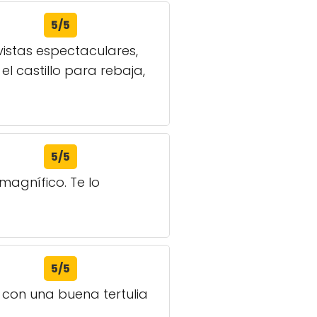
5/5
istas espectaculares,
l castillo para rebaja,
5/5
magnífico. Te lo
5/5
 con una buena tertulia