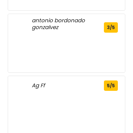
antonio bordonado
gonzalvez
3/5
Ag Ff
5/5