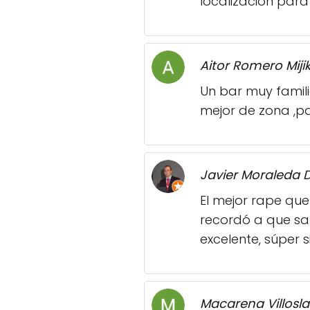
localización par
Aitor Romero Miji
Un bar muy famil
mejor de zona ,p
Javier Moraleda D
El mejor rape que
recordó a que sa
excelente, súper 
Macarena Villosl