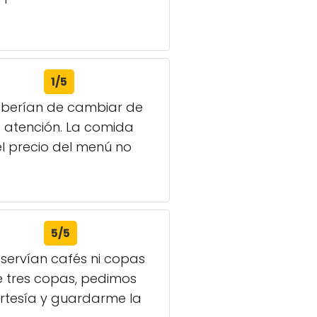
1/5
Deberían de cambiar de
a atención. La comida
el precio del menú no
5/5
servían cafés ni copas
de tres copas, pedimos
ortesía y guardarme la