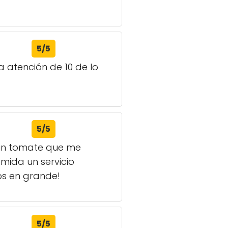
5/5
 atención de 10 de lo
5/5
y un tomate que me
mida un servicio
os en grande!
5/5