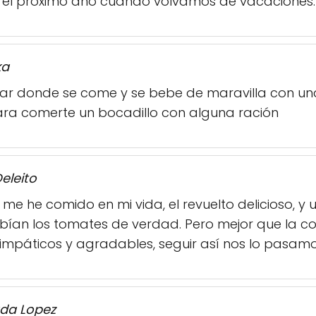
a el próximo año cuando volvamos de vacaciones.
ka
iar donde se come y se bebe de maravilla con una
ara comerte un bocadillo con alguna ración
eleito
 me he comido en mi vida, el revuelto delicioso, 
bían los tomates de verdad. Pero mejor que la co
simpáticos y agradables, seguir así nos lo pasam
ada Lopez