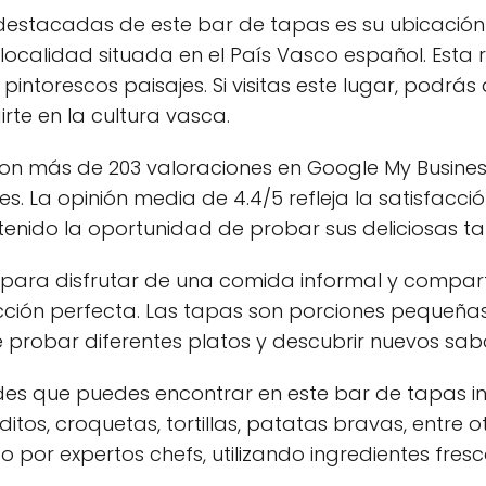
 destacadas de este bar de tapas es su ubicación 
localidad situada en el País Vasco español. Esta 
s pintorescos paisajes. Si visitas este lugar, podrá
rte en la cultura vasca.
on más de 203 valoraciones en Google My Busines
es. La opinión media de 4.4/5 refleja la satisfacci
tenido la oportunidad de probar sus deliciosas t
 para disfrutar de una comida informal y comparti
ección perfecta. Las tapas son porciones pequeñ
te probar diferentes platos y descubrir nuevos s
des que puedes encontrar en este bar de tapas i
itos, croquetas, tortillas, patatas bravas, entre 
or expertos chefs, utilizando ingredientes fresc