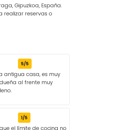
rraga, Gipuzkoa, España.
 realizar reservas o
5/5
a antigua casa, es muy
 dueña al frente muy
leno.
1/5
 que el límite de cocina no