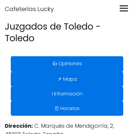
Cafeterías Lucky
Juzgados de Toledo -
Toledo
👍 Opiniones
📌 Mapa
ℹ️ Información
⏰ Horarios
Dirección:
C. Marqués de Mendigorría, 2,