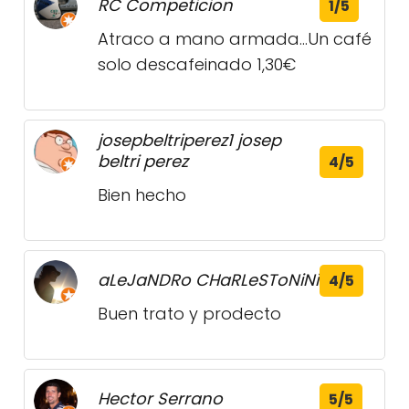
RC Competicion
1/5
Atraco a mano armada...Un café
solo descafeinado 1,30€
josepbeltriperez1 josep
beltri perez
4/5
Bien hecho
aLeJaNDRo CHaRLeSToNiNi
4/5
Buen trato y prodecto
Hector Serrano
5/5