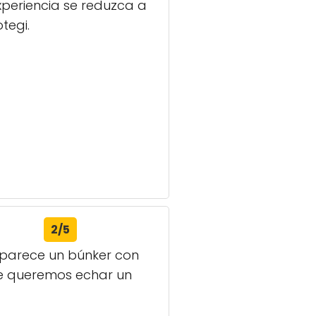
xperiencia se reduzca a
tegi.
2/5
 parece un búnker con
ue queremos echar un