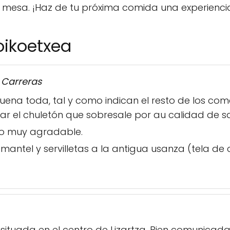
tu mesa. ¡Haz de tu próxima comida una experienc
oikoetxea
 Carreras
na toda, tal y como indican el resto de los come
r el chuletón que sobresale por au calidad de sa
icio muy agradable.
ntel y servilletas a la antigua usanza (tela de 
situada en el centro de Lizartza. Bien comunicad