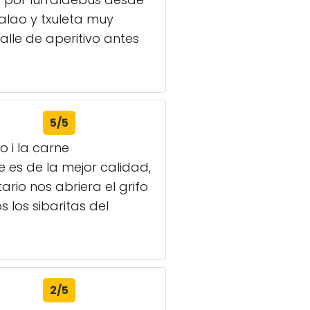
alao y txuleta muy
lle de aperitivo antes
5/5
o i la carne
e es de la mejor calidad,
rio nos abriera el grifo
los sibaritas del
2/5