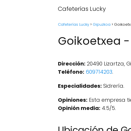
Cafeterías Lucky
Cafeterías Lucky
Gipuzkoa
Goikoetx
Goikoetxea - 
Dirección:
20490 Lizartza, 
Teléfono:
609714203
.
Especialidades:
Sidrería.
Opiniones:
Esta empresa ti
Opinión media:
4.5/5.
Ubicación de G