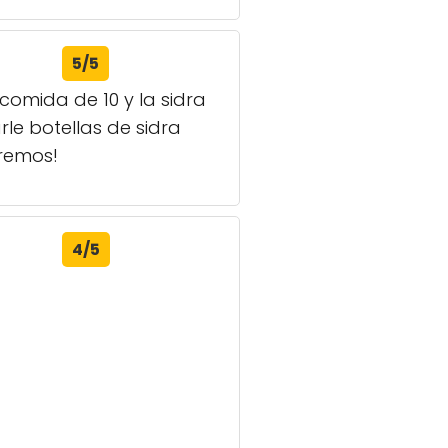
5/5
 comida de 10 y la sidra
e botellas de sidra
eremos!
4/5