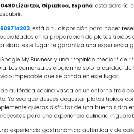
20490 Lizartza, Gipuzkoa, España
, esta sidrería
scubrir.
,
609714203
, está a tu disposición para hacer res
Especializados en la preparación de platos típicos 
or sidra, este lugar te garantiza una experiencia 
 Google My Business y una **opinión media** de **4
sola. Los comensales elogian no solo la calidad de
icio impecable que se brinda en este lugar.
 de auténtica cocina vasca en un entorno tradici
ecto. Ya sea que desees degustar platos típicos co
simplemente quieras disfrutar de una buena sidra
necesitas para una experiencia culinaria inigualab
na experiencia gastronómica auténtica y de cal