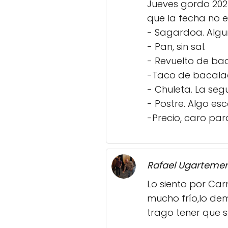
Jueves gordo 2023
que la fecha no e
- Sagardoa. Algun
- Pan, sin sal.
- Revuelto de bac
-Taco de bacalao
- Chuleta. La segu
- Postre. Algo es
-Precio, caro par
Rafael Ugarteme
Lo siento por Ca
mucho frío,lo de
trago tener que s