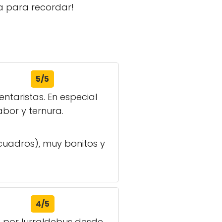
ia para recordar!
5/5
ntaristas. En especial
bor y ternura.
cuadros), muy bonitos y
4/5
a por lurraldebus desde