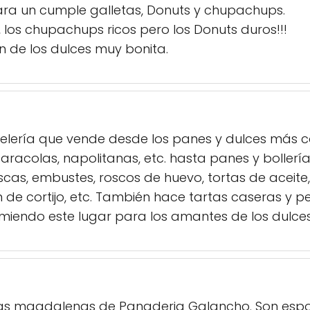
a un cumple galletas, Donuts y chupachups.
, los chupachups ricos pero los Donuts duros!!!
n de los dulces muy bonita.
elería que vende desde los panes y dulces más c
 caracolas, napolitanas, etc. hasta panes y boller
cas, embustes, roscos de huevo, tortas de aceite,
de cortijo, etc. También hace tartas caseras y 
iendo este lugar para los amantes de los dulces 
as magdalenas de Panaderia Galancho. Son espo