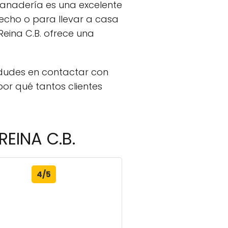
panadería es una excelente
hecho o para llevar a casa
eina C.B. ofrece una
 dudes en contactar con
or qué tantos clientes
EINA C.B.
4/5