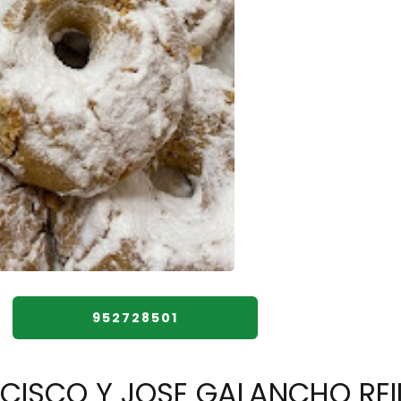
952728501
NCISCO Y JOSE GALANCHO REI