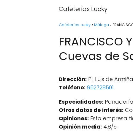
Cafeterías Lucky
Cafeterías Lucky
Málaga
FRANCISCO
FRANCISCO Y
Cuevas de S
Dirección:
Pl. Luis de Armiñ
Teléfono:
952728501
.
Especialidades:
Panadería
Otros datos de interés:
Com
Opiniones:
Esta empresa ti
Opinión media:
4.8/5.