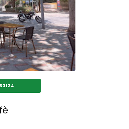
153134
fè