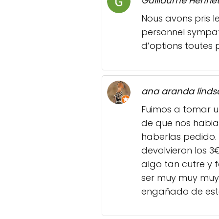
Guillaume Henrie
Nous avons pris l
personnel sympath
d’options toutes p
ana aranda linds
Fuimos a tomar u
de que nos habia
haberlas pedido.
devolvieron los 3
algo tan cutre y 
ser muy muy muy c
engañado de es