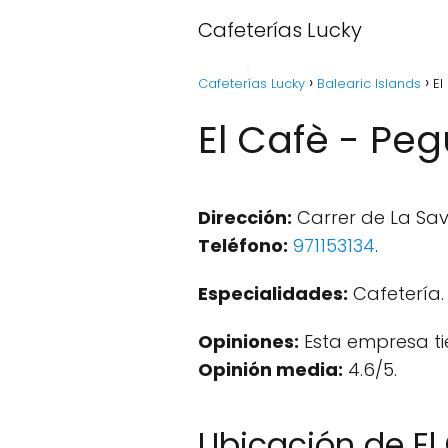
Cafeterías Lucky
Cafeterías Lucky
Balearic Islands
El
El Cafè - Peg
Dirección:
Carrer de La Savi
Teléfono:
971153134
.
Especialidades:
Cafetería.
Opiniones:
Esta empresa ti
Opinión media:
4.6/5.
Ubicación de El