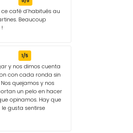
5/5
s ce café d’habitués au
tartines. Beaucoup
 !
1/5
gar y nos dimos cuenta
ron con cada ronda sin
 Nos quejamos y nos
 cortan un pelo en hacer
o que opinamos. Hay que
le gusta sentirse