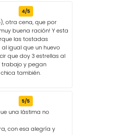
4/5
), otra cena, que por
 muy buena ración! Y esta
rque las tostadas
al igual que un huevo
r que doy 3 estrellas al
e trabajo y pegan
 chica también.
5/5
fue una lástima no
a, con esa alegría y