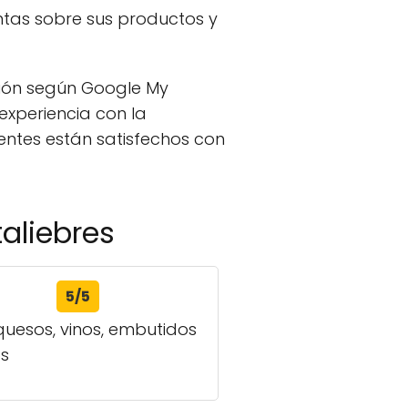
ntas sobre sus productos y
ión según Google My
 experiencia con la
ientes están satisfechos con
aliebres
5/5
quesos, vinos, embutidos
os