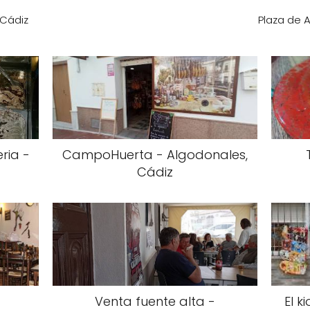
 Cádiz
Plaza de 
ria -
CampoHuerta - Algodonales,
Cádiz
Venta fuente alta -
El k