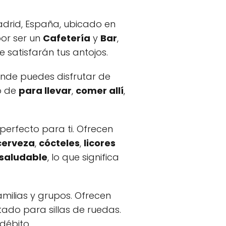
adrid, España, ubicado en
por ser un
Cafetería
y
Bar
,
satisfarán tus antojos.
onde puedes disfrutar de
io de
para llevar
,
comer allí
,
 perfecto para ti. Ofrecen
cerveza
,
cócteles
,
licores
saludable
, lo que significa
amilias y grupos. Ofrecen
do para sillas de ruedas.
débito.