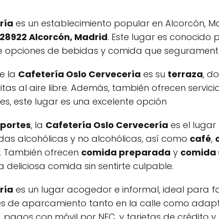
ría
es un establecimiento popular en Alcorcón, M
, 28922 Alcorcón, Madrid
. Este lugar es conocido 
 opciones de bebidas y comida que seguramente 
e la
Cafetería Oslo Cervecería
es su
terraza
, d
tas al aire libre. Además, también ofrecen servic
des, este lugar es una excelente opción
portes
, la
Cafetería Oslo Cervecería
es el lugar
as alcohólicas y no alcohólicas, así como
café
,
. También ofrecen
comida preparada
y
comida 
 deliciosa comida sin sentirte culpable.
ría
es un lugar acogedor e informal, ideal para f
s de aparcamiento tanto en la calle como adapta
, pagos con móvil por NFC, y tarjetas de crédito y 