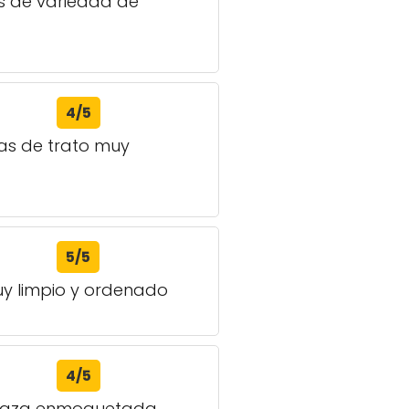
as de variedad de
4/5
as de trato muy
5/5
uy limpio y ordenado
4/5
terraza enmoquetada.