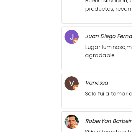
Buena situacion, 
productos, reco
Juan Diego Fern
Lugar luminoso,
agradable.
Vanessa
Solo fui a tomar
RoberYan Barbei
Sitio diferente a