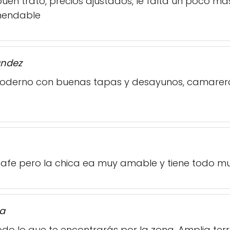
buen trato, precios ajustados, le falta un poco m
mendable
andez
moderno con buenas tapas y desayunos, camarer
 cafe pero la chica ea muy amable y tiene todo m
ra
 todo lo que te encontrarás por la zona. Amplia 