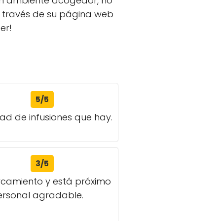
 un ambiente acogedor, no
 a través de su página web
er!
5/5
ad de infusiones que hay.
3/5
camiento y está próximo
ersonal agradable.