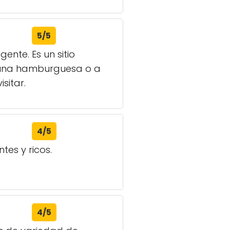
5/5
nte. Es un sitio
r una hamburguesa o a
sitar.
4/5
tes y ricos.
4/5