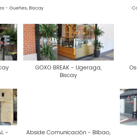
es - Gueñes, Biscay
Ca
scay
GOXO BREAK - Ugeraga,
Os
Biscay
L -
Abside Comunicación - Bilbao,