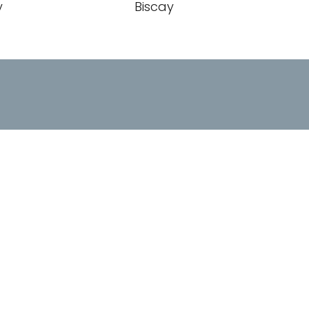
y
Biscay