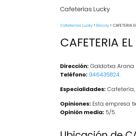
Cafeterías Lucky
Cafeterías Lucky
Biscay
CAFETERIA 
CAFETERIA EL
Dirección:
Galdotxa Arana P
Teléfono:
946435824
.
Especialidades:
Cafetería,
Opiniones:
Esta empresa ti
Opinión media:
5/5.
Ubicación de C