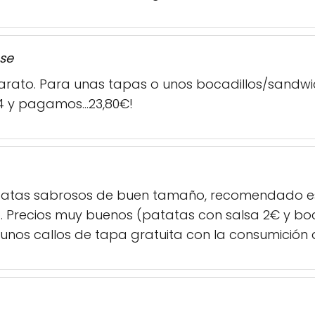
se
barato. Para unas tapas o unos bocadillos/sandw
4 y pagamos...23,80€!
catas sabrosos de buen tamaño, recomendado es
o. Precios muy buenos (patatas con salsa 2€ y b
nos callos de tapa gratuita con la consumición 