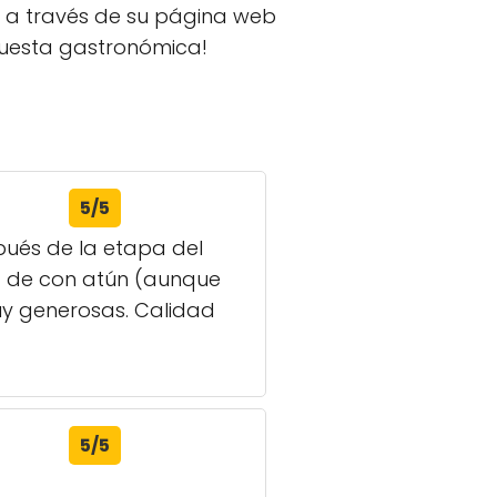
os a través de su página web
uesta gastronómica!
5/5
pués de la etapa del
a de con atún (aunque
uy generosas. Calidad
5/5