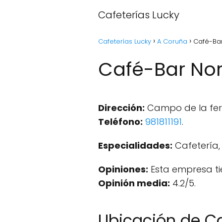
Cafeterías Lucky
Cafeterías Lucky
A Coruña
Café-Bar
Café-Bar Nor
Dirección:
Campo de la feri
Teléfono:
981811191
.
Especialidades:
Cafetería,
Opiniones:
Esta empresa ti
Opinión media:
4.2/5.
Ubicación de C