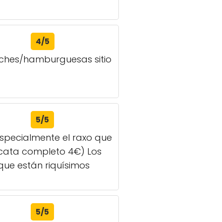
4/5
iches/hamburguesas sitio
5/5
pecialmente el raxo que
ocata completo 4€) Los
que están riquísimos
5/5