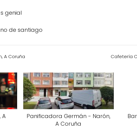
s genial
ino de santiago
n, A Coruña
Cafetería C
, A
Panificadora Germán - Narón,
Bar
A Coruña