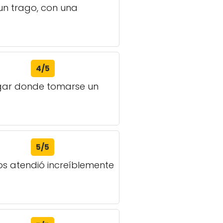
un trago, con una
4/5
ugar donde tomarse un
5/5
os atendió increíblemente