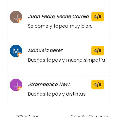
Juan Pedro Reche Carrillo
4/5
Se come y tapea muy bien.
Manuela perez
4/5
Buenas tapas y mucha simpatía
Strambotico New
4/5
Buenas tapas y distintas
TC’s - Albox,
Café Bar Campus -