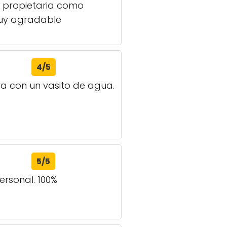
la propietaria como
Muy agradable
4/5
ra con un vasito de agua.
5/5
ersonal. 100%