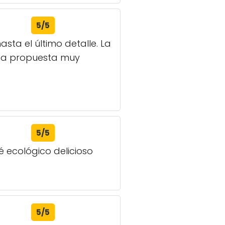
5/5
ta el último detalle. La
 una propuesta muy
5/5
fé ecológico delicioso
5/5