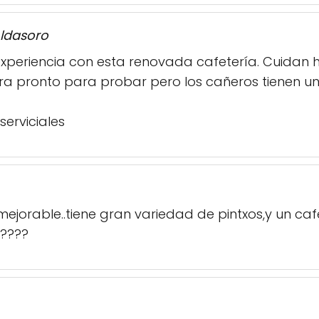
Aldasoro
eriencia con esta renovada cafetería. Cuidan has
. Era pronto para probar pero los cañeros tienen
serviciales
nmejorable..tiene gran variedad de pintxos,y un ca
!????