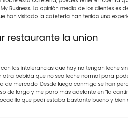
s sobre esta cafetería, puedes tener en cuenta 
 Business. La opinión media de los clientes es de 
 han visitado la cafetería han tenido una experie
r restaurante la union
con las intolerancias que hay no tengan leche sin 
r otra bebida que no sea leche normal para pod
ra de mercado. Desde luego conmigo se han per
so de largo y me paro más adelante en “la cantin
bocadillo que pedí estaba bastante bueno y bie