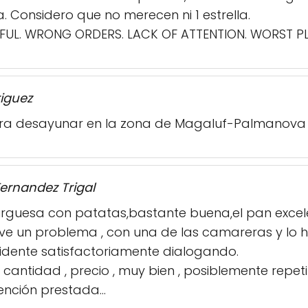
 Considero que no merecen ni 1 estrella.
FUL. WRONG ORDERS. LACK OF ATTENTION. WORST PL
riguez
ara desayunar en la zona de Magaluf-Palmanova y
ernandez Trigal
guesa con patatas,bastante buena,el pan exce
 tuve un problema , con una de las camareras y 
incidente satisfactoriamente dialogando.
 cantidad , precio , muy bien , posiblemente repetir
ención prestada...