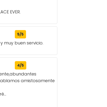
ACE EVER.
5/5
 muy buen servicio.
4/5
lente,abundantes
lo hablamos amistosamente
é...