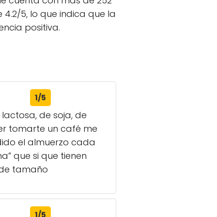
que cuenta con más de 252
4.2/5, lo que indica que la
ncia positiva.
1/5
lactosa, de soja, de
er tomarte un café me
dido el almuerzo cada
a” que si que tienen
n de tamaño
1/5