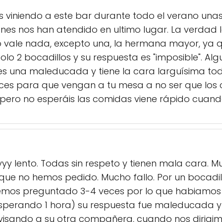
s viniendo a este bar durante todo el verano una
ones nos han atendido en ultimo lugar. La verdad
no vale nada, excepto una, la hermana mayor, ya qu
solo 2 bocadillos y su respuesta es "imposible". A
 una maleducada y tiene la cara larguísima todo 
eces para que vengan a tu mesa a no ser que los
pero no esperáis las comidas viene rápido cuand
yyyy lento. Todas sin respeto y tienen mala cara.
 que no hemos pedido. Mucho fallo. Por un bocad
mos preguntado 3-4 veces por lo que habiamos 
esperando 1 hora) su respuesta fue maleducada y
isando a su otra compañera, cuando nos dirigim