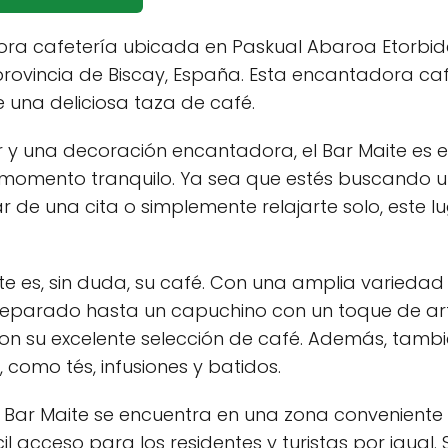
ora cafetería ubicada en Paskual Abaroa Etorbide
a provincia de Biscay, España. Esta encantadora ca
e una deliciosa taza de café.
 una decoración encantadora, el Bar Maite es el
 momento tranquilo. Ya sea que estés buscando u
r de una cita o simplemente relajarte solo, este l
te es, sin duda, su café. Con una amplia varieda
parado hasta un capuchino con un toque de arte 
on su excelente selección de café. Además, tamb
, como tés, infusiones y batidos.
l Bar Maite se encuentra en una zona conveniente de
l acceso para los residentes y turistas por igual. S