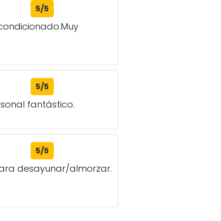
5/5
 acondicionado.Muy
5/5
sonal fantástico.
5/5
para desayunar/almorzar.