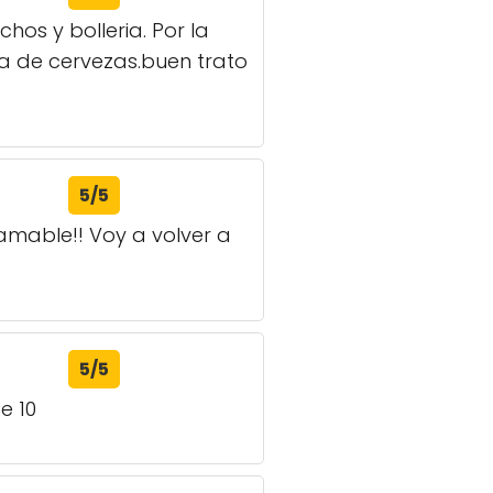
os y bolleria. Por la
a de cervezas.buen trato
5/5
amable!! Voy a volver a
5/5
e 10