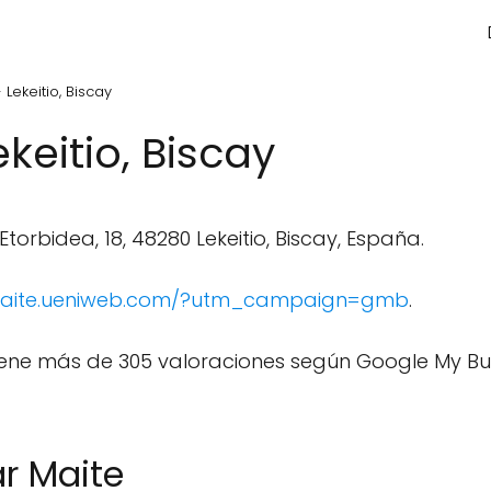
 Lekeitio, Biscay
ekeitio, Biscay
orbidea, 18, 48280 Lekeitio, Biscay, España.
-maite.ueniweb.com/?utm_campaign=gmb
.
ene más de 305 valoraciones según Google My Bus
r Maite