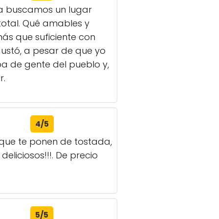
 día buscamos un lugar
total. Qué amables y
ás que suficiente con
gustó, a pesar de que yo
aba de gente del pueblo y,
r.
4/5
que te ponen de tostada,
eliciosos!!!. De precio
5/5