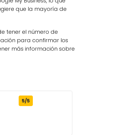
ogle My Business, lo que
ugiere que la mayoría de
de tener el número de
pación para confirmar los
tener más información sobre
5/5