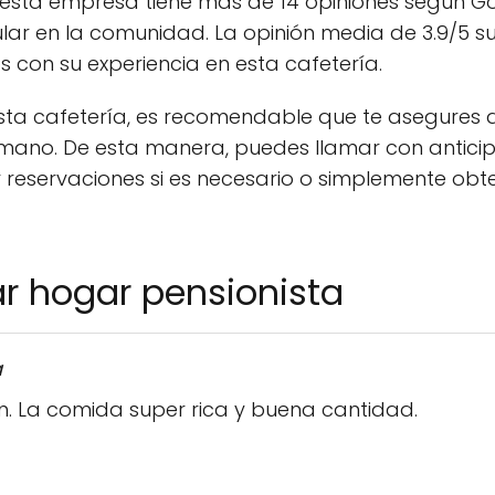
esta empresa tiene más de 14 opiniones según Go
ular en la comunidad. La opinión media de 3.9/5 s
os con su experiencia en esta cafetería.
 esta cafetería, es recomendable que te asegures 
a mano. De esta manera, puedes llamar con antici
r reservaciones si es necesario o simplemente ob
r hogar pensionista
a
n. La comida super rica y buena cantidad.