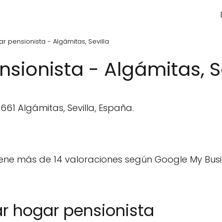
r pensionista - Algámitas, Sevilla
sionista - Algámitas, S
1661 Algámitas, Sevilla, España.
ene más de 14 valoraciones según Google My Busi
r hogar pensionista