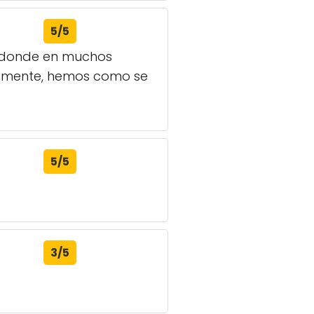
5/5
a donde en muchos
ndamente, hemos como se
5/5
3/5