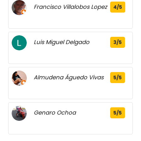
Francisco Villalobos Lopez
4/5
Luis Miguel Delgado
3/5
Almudena Águedo Vivas
5/5
Genaro Ochoa
5/5