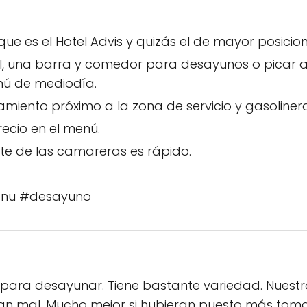
l que es el Hotel Advis y quizás el de mayor posici
l, una barra y comedor para desayunos o picar
ú de mediodía.
iento próximo a la zona de servicio y gasolinera
ecio en el menú.
arte de las camareras es rápido.
enu #desayuno
n para desayunar. Tiene bastante variedad. Nuest
n mal. Mucho mejor si hubieran puesto más tomat