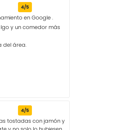
4/5
onamiento en Google .
 algo y un comedor más
 del área.
4/5
ras tostadas con jamón y
e y no solo lo hubiesen