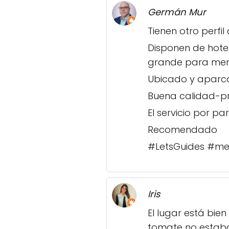
Germán Mur
Tienen otro perfi
Disponen de hote
grande para men
Ubicado y aparcam
Buena calidad-pr
El servicio por p
Recomendado
#LetsGuides #m
Iris
El lugar está bie
tomate no estaba