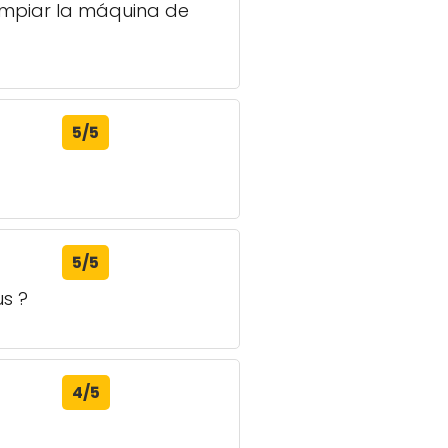
limpiar la máquina de
5/5
5/5
us ?
4/5