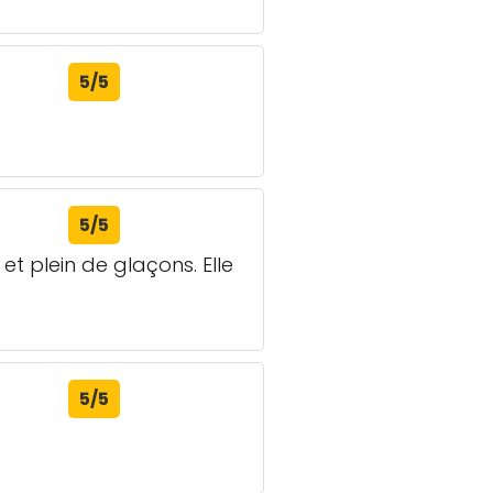
5/5
5/5
t plein de glaçons. Elle
5/5