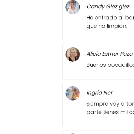
Candy Glez glez
He entrado al bañ
que no limpian.
Alicia Esther Poz
Buenos bocadillos
Ingrid Ncr
Siempre voy a to
parte tienes mil