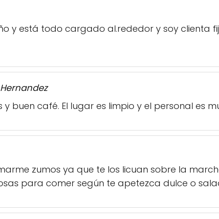
o y está todo cargado al.rededor y soy clienta f
o Hernandez
 y buen café. El lugar es limpio y el personal es 
marme zumos ya que te los licuan sobre la march
 cosas para comer según te apetezca dulce o sal