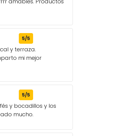
rrrr amables. Productos
5/5
al y terraza.
mparto mi mejor
5/5
és y bocadillos y los
stado mucho.