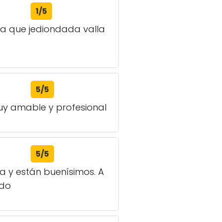
1/5
ija que jediondada valla
5/5
muy amable y profesional
5/5
a y están buenísimos. A
ado