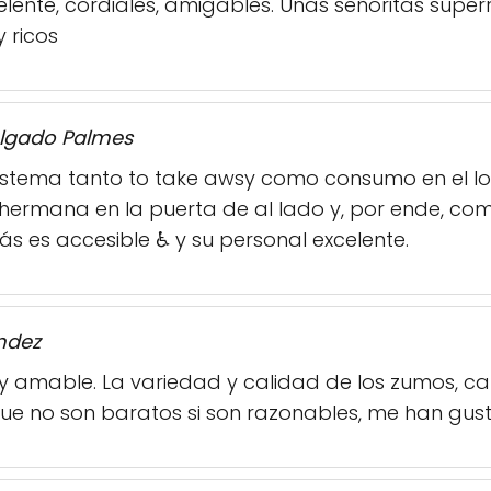
lente, cordiales, amigables. Unas señoritas super
 ricos
lgado Palmes
istema tanto to take awsy como consumo en el loc
 hermana en la puerta de al lado y, por ende, co
s es accesible ♿ y su personal excelente.
ndez
y amable. La variedad y calidad de los zumos, caf
ue no son baratos si son razonables, me han gu