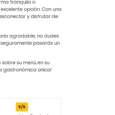
rma tranquila o
 excelente opción. Con una
esconectar y disfrutar de
inaria agradable, no dudes
or, seguramente pasarás un
s sobre su menú en su
cia gastronómica única!
5/5