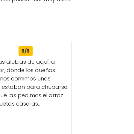
5/5
as alubias de aquí, a
r, donde los dueños
, nos comimos unas
que estaban para chuparse
que las pedimos el arroz
uetas caseras...