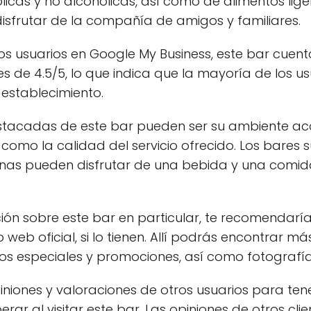
licas y no alcohólicas, así como de alimentos lig
 disfrutar de la compañía de amigos y familiares.
os usuarios en Google My Business, este bar cuen
es de 4.5/5, lo que indica que la mayoría de los u
 establecimiento.
estacadas de este bar pueden ser su ambiente ac
 como la calidad del servicio ofrecido. Los bares s
onas pueden disfrutar de una bebida y una comi
ón sobre este bar en particular, te recomendaría 
o web oficial, si lo tienen. Allí podrás encontrar m
os especiales y promociones, así como fotografía
iniones y valoraciones de otros usuarios para ten
ar al visitar este bar. Las opiniones de otros cli