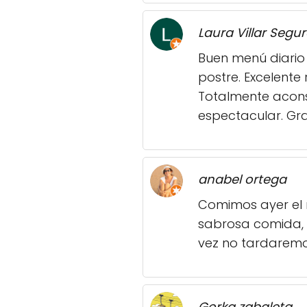
Laura Villar Segu
Buen menú diario
postre. Excelente
Totalmente aconse
espectacular. Gra
anabel ortega
Comimos ayer el m
sabrosa comida, 
vez no tardaremos
Gorka zabaleta