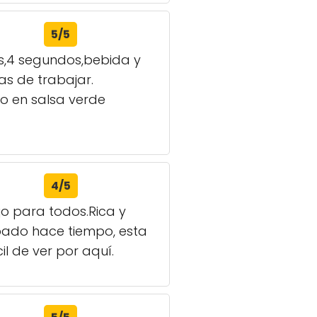
5/5
os,4 segundos,bebida y
as de trabajar.
ao en salsa verde
4/5
jo para todos.Rica y
bado hace tiempo, esta
il de ver por aquí.