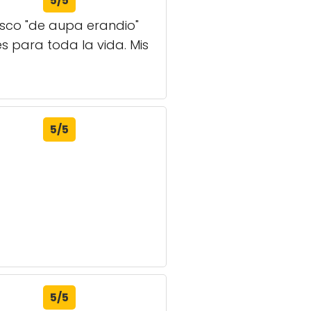
5/5
vasco "de aupa erandio"
 para toda la vida. Mis
5/5
5/5