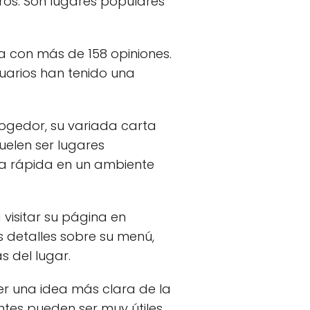
eros. Son lugares populares
ta con más de 158 opiniones.
suarios han tenido una
ogedor, su variada carta
uelen ser lugares
da rápida en un ambiente
visitar su página en
ás detalles sobre su menú,
s del lugar.
er una idea más clara de la
entes pueden ser muy útiles