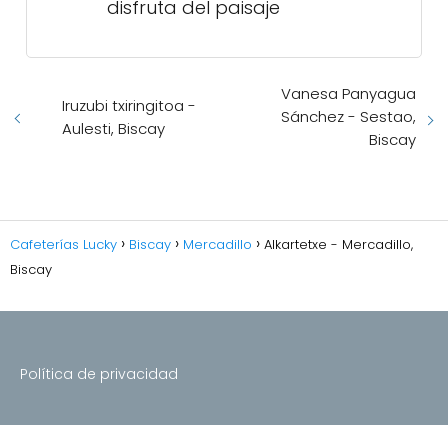
disfruta del paisaje
Vanesa Panyagua
Iruzubi txiringitoa -
Sánchez - Sestao,
Aulesti, Biscay
Biscay
Cafeterías Lucky
Biscay
Mercadillo
Alkartetxe - Mercadillo,
Biscay
Política de privacidad